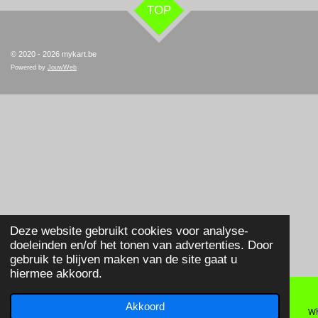
TOP
© 2020 - 2026 mykart.be
Powered by
JouwWeb
Deze website gebruikt cookies voor analyse-
doeleinden en/of het tonen van advertenties. Door
gebruik te blijven maken van de site gaat u
hiermee akkoord.
Akkoord
E-mailadres
Telefoonnummer
Wh