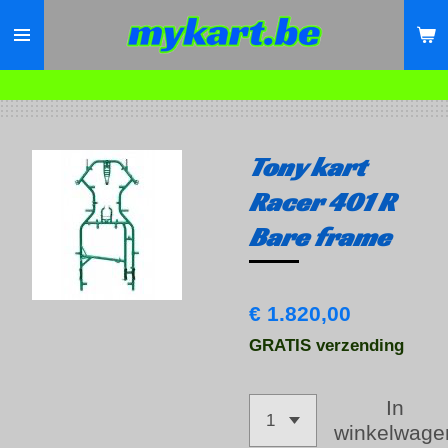
Ga
direct
naar
de
hoofdinhoud
Tony kart
Racer 401 R
Bare frame
€ 1.820,00
GRATIS verzending
In
winkelwage