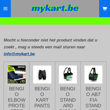
Ga
direct
naar
de
hoofdinhoud
Mocht u hieronder niet het product vinden dat u
zoekt , mag u steeds een mail sturen naar
info@mykart.be
BENGI
BENGI
BENGI
BENGI
O
O
O
O AB7
ELBOW
KART
STAND
FIA
PROTE
PANTS
ARD
STAND