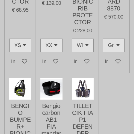
CTOR
BIONIC
ARD
€ 139,00
RIB
8870
€ 68,95
PROTE
€ 570,00
CTOR
€ 228,00
In winkelwagen
In winkelwagen
In winkelwagen
In winkelwag
BENGI
Bengio
TILLET
O
carbon
CIK FIA
BUMPE
AB1
P1
R+
FIA
DEFEN
BIONIC
standar
DER