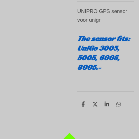
UNIPRO GPS sensor
voor unigr
The sensor fits:
UniGo 3005,
5005, 6005,
8005.-
D
D
S
D
e
e
h
e
l
e
a
l
e
l
r
e
n
e
n