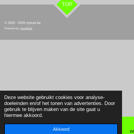
TOP
© 2020 - 2026 mykart.be
Powered by
JouwWeb
Deze website gebruikt cookies voor analyse-
doeleinden en/of het tonen van advertenties. Door
gebruik te blijven maken van de site gaat u
hiermee akkoord.
Akkoord
E-mailadres
Telefoonnummer
Wh