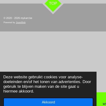
TOP
© 2020 - 2026 mykart.be
Powered by
JouwWeb
Deze website gebruikt cookies voor analyse-
doeleinden en/of het tonen van advertenties. Door
gebruik te blijven maken van de site gaat u
hiermee akkoord.
Akkoord
E-mailadres
Telefoonnummer
Wh