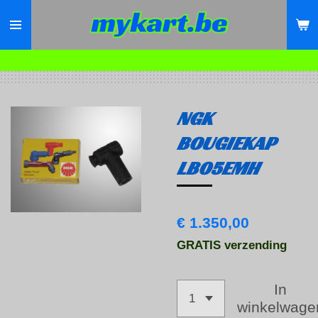
Ga
direct
naar
de
hoofdinhoud
NGK
BOUGIEKAP
LB05EMH
€ 1.350,00
GRATIS verzending
In
winkelwage