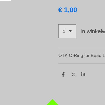
€ 1,00
In winkel
OTK O-Ring for Bead L
D
D
S
e
e
h
l
e
a
e
l
r
n
e