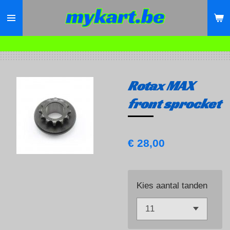
Ga
direct
naar
de
hoofdinhoud
Rotax MAX
front sprocket
€ 28,00
Kies aantal tanden