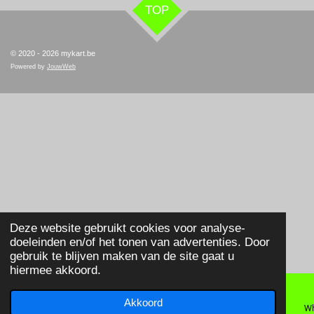
TOP
© 2020 - 2026 mykart.be
Powered by
JouwWeb
Deze website gebruikt cookies voor analyse-
doeleinden en/of het tonen van advertenties. Door
gebruik te blijven maken van de site gaat u
hiermee akkoord.
Akkoord
E-mailadres
Telefoonnummer
Wh