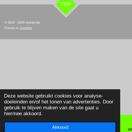
TOP
© 2020 - 2026 mykart.be
Powered by
JouwWeb
Deze website gebruikt cookies voor analyse-
doeleinden en/of het tonen van advertenties. Door
gebruik te blijven maken van de site gaat u
hiermee akkoord.
Akkoord
E-mailadres
Telefoonnummer
Wh