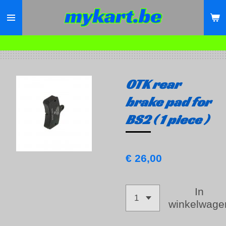
Ga
direct
naar
de
hoofdinhoud
OTK rear
brake pad for
BS2 ( 1 piece )
€ 26,00
In
winkelwage