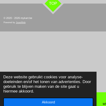
TOP
© 2020 - 2026 mykart.be
Powered by
JouwWeb
Deze website gebruikt cookies voor analyse-
doeleinden en/of het tonen van advertenties. Door
gebruik te blijven maken van de site gaat u
hiermee akkoord.
Akkoord
E-mailadres
Telefoonnummer
Wh