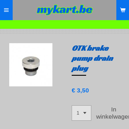
Ga
direct
naar
de
hoofdinhoud
OTK brake
pump drain
plug
€ 3,50
In
winkelwage