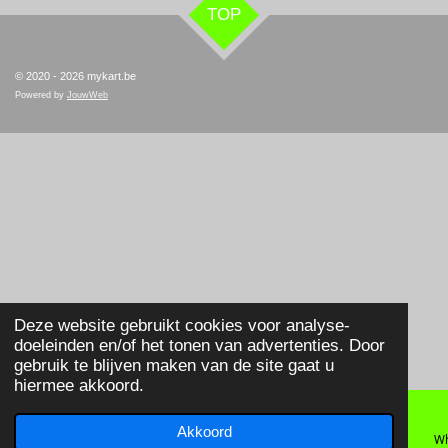
TOP
© 2020 - 2026 mykart.be
Powered by
JouwWeb
Deze website gebruikt cookies voor analyse-
doeleinden en/of het tonen van advertenties. Door
gebruik te blijven maken van de site gaat u
hiermee akkoord.
Akkoord
E-mailadres
Telefoonnummer
Wh