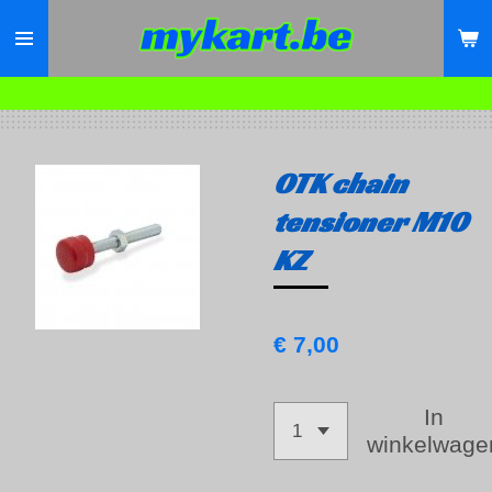
Ga
direct
naar
de
hoofdinhoud
OTK chain
tensioner M10
KZ
€ 7,00
In
winkelwage