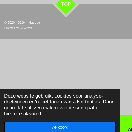
TOP
© 2020 - 2026 mykart.be
Powered by
JouwWeb
Deze website gebruikt cookies voor analyse-
doeleinden en/of het tonen van advertenties. Door
gebruik te blijven maken van de site gaat u
hiermee akkoord.
Akkoord
E-mailadres
Telefoonnummer
Wh