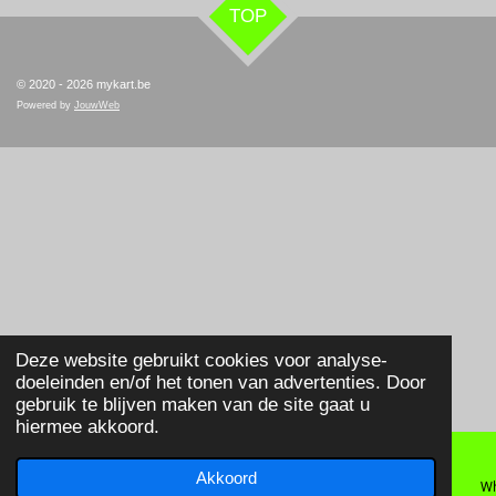
TOP
© 2020 - 2026 mykart.be
Powered by
JouwWeb
Deze website gebruikt cookies voor analyse-
doeleinden en/of het tonen van advertenties. Door
gebruik te blijven maken van de site gaat u
hiermee akkoord.
Akkoord
E-mailadres
Telefoonnummer
Wh