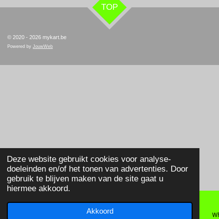
TOP
© 2020 - 2026 mykart.be
Powered by
JouwWeb
Deze website gebruikt cookies voor analyse-
doeleinden en/of het tonen van advertenties. Door
gebruik te blijven maken van de site gaat u
hiermee akkoord.
Akkoord
E-mailadres
Telefoonnummer
Wh