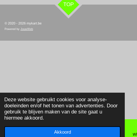
TOP
© 2020 - 2026 mykart.be
Powered by
JouwWeb
Deze website gebruikt cookies voor analyse-
doeleinden en/of het tonen van advertenties. Door
gebruik te blijven maken van de site gaat u
hiermee akkoord.
Akkoord
E-mailadres
Telefoonnummer
Wh