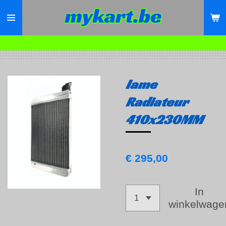
Ga
direct
naar
de
hoofdinhoud
Iame
Radiateur
410x230MM
€ 295,00
In
winkelwage