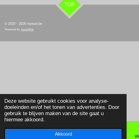
TOP
© 2020 - 2026 mykart.be
Powered by
JouwWeb
Deze website gebruikt cookies voor analyse-
doeleinden en/of het tonen van advertenties. Door
gebruik te blijven maken van de site gaat u
hiermee akkoord.
Akkoord
E-mailadres
Telefoonnummer
Wh