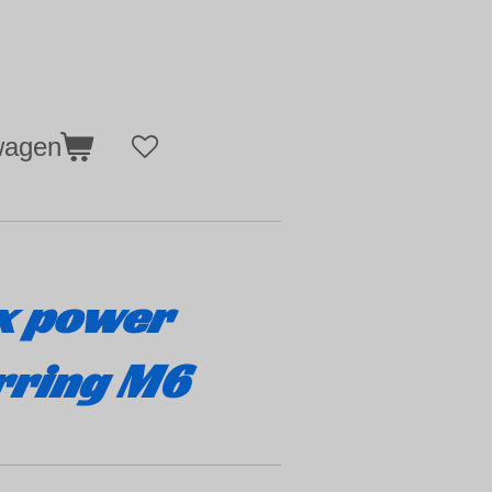
wagen
x power
rring M6