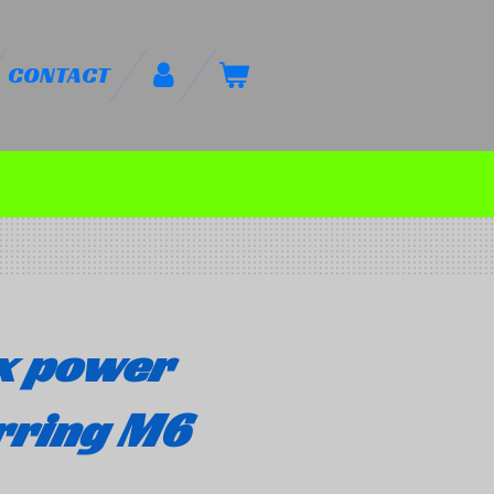
CONTACT
x power
rring M6