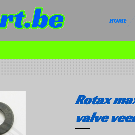
HOME
Rotax ma
valve vee