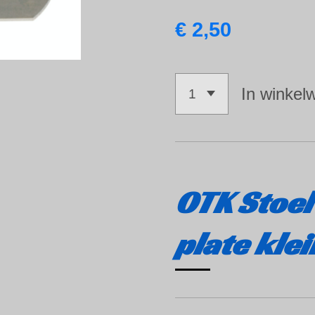
€ 2,50
In winkel
OTK Stoel
plate klei