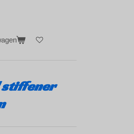
wagen
 stiffener
n