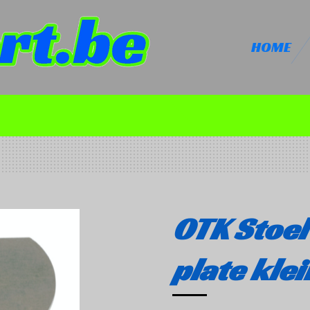
HOME
OTK Stoel
plate klei