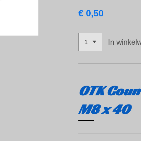
€ 0,50
In winkel
OTK Coun
M8 x 40