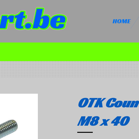
HOME
OTK Coun
M8 x 40