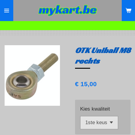
Ga
direct
naar
de
hoofdinhoud
OTK Uniball M8
rechts
€ 15,00
Kies kwaliteit