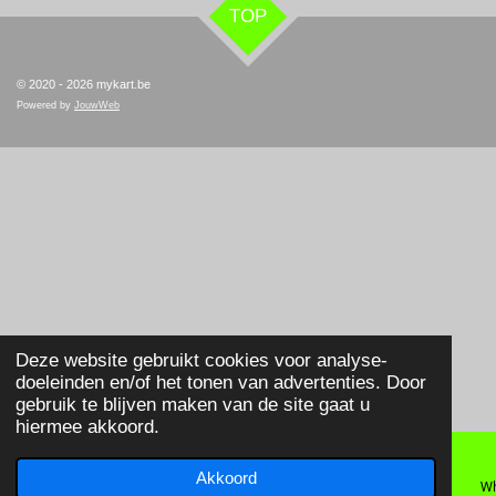
TOP
© 2020 - 2026 mykart.be
Powered by
JouwWeb
Deze website gebruikt cookies voor analyse-
doeleinden en/of het tonen van advertenties. Door
gebruik te blijven maken van de site gaat u
hiermee akkoord.
Akkoord
E-mailadres
Telefoonnummer
Wh