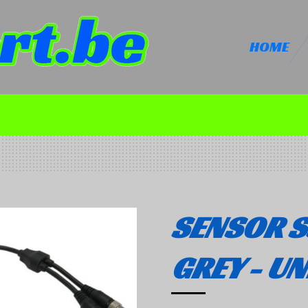
HOME
SENSOR S
GREY - U