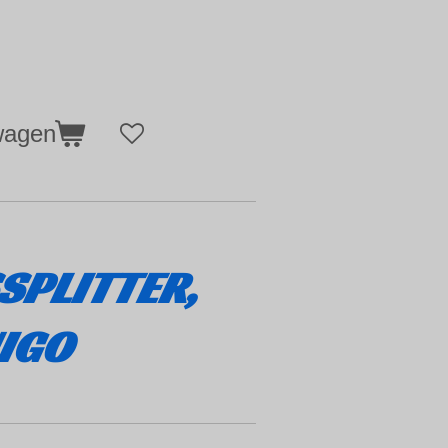
wagen
SPLITTER,
NIGO