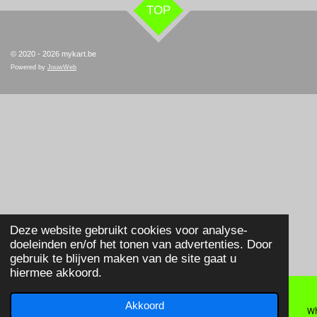
TOP
© 2020 - 2026 mykart.be
Powered by
JouwWeb
Deze website gebruikt cookies voor analyse-
doeleinden en/of het tonen van advertenties. Door
gebruik te blijven maken van de site gaat u
hiermee akkoord.
Akkoord
E-mailadres
Telefoonnummer
Wh