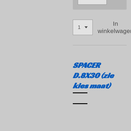
In
winkelwage
SPACER
D.8X30 (zie
kies maat)