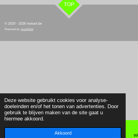
TOP
© 2020 - 2026 mykart.be
Powered by
JouwWeb
Deze website gebruikt cookies voor analyse-
doeleinden en/of het tonen van advertenties. Door
gebruik te blijven maken van de site gaat u
hiermee akkoord.
Akkoord
E-mailadres
Telefoonnummer
Wh