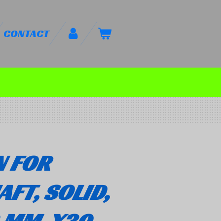
CONTACT
N FOR
FT, SOLID,