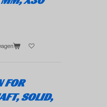
8 MM, X30
wagen
N FOR
FT, SOLID,