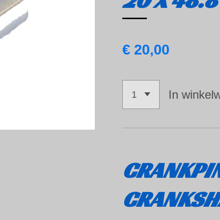
20 X 48.
€ 20,00
In winkel
CRANKPI
CRANKSHA