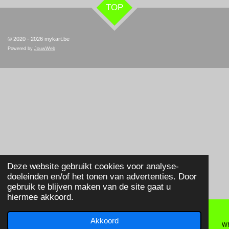
TOP
© 2020 - 2026 mykart.be
Powered by
JouwWeb
Deze website gebruikt cookies voor analyse-
doeleinden en/of het tonen van advertenties. Door
gebruik te blijven maken van de site gaat u
hiermee akkoord.
Akkoord
E-mailadres
Telefoonnummer
Wh