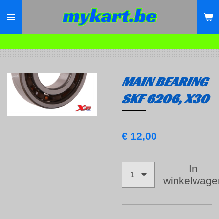
Ga
direct
naar
de
hoofdinhoud
MAIN BEARING
SKF 6206, X30
€ 12,00
In
winkelwage