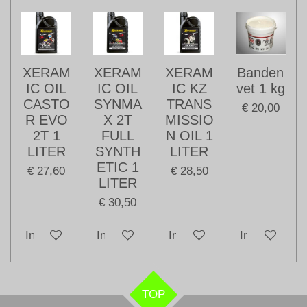
XERAM
XERAM
XERAM
Banden
IC OIL
IC OIL
IC KZ
vet 1 kg
CASTO
SYNMA
TRANS
€ 20,00
R EVO
X 2T
MISSIO
2T 1
FULL
N OIL 1
LITER
SYNTH
LITER
ETIC 1
€ 27,60
€ 28,50
LITER
€ 30,50
In winkelwagen
In winkelwagen
In winkelwagen
In winkelwag
TOP