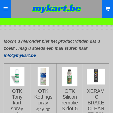
Ga
direct
naar
de
hoofdinhoud
Mocht u hieronder niet het product vinden dat u
zoekt , mag u steeds een mail sturen naar
info@mykart.be
OTK
OTK
OTK
XERAM
Tony
Kettings
Silicon
IC
kart
pray
remolie
BRAKE
spray
S dot 5
CLEAN
€ 16,00