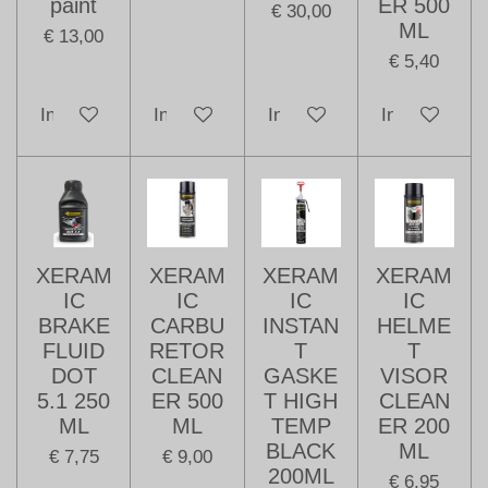
paint
ER 500
€ 30,00
ML
€ 13,00
€ 5,40
In winkelwagen
In winkelwagen
In winkelwagen
In winkelwag
XERAM
XERAM
XERAM
XERAM
IC
IC
IC
IC
BRAKE
CARBU
INSTAN
HELME
FLUID
RETOR
T
T
DOT
CLEAN
GASKE
VISOR
5.1 250
ER 500
T HIGH
CLEAN
ML
ML
TEMP
ER 200
BLACK
ML
€ 7,75
€ 9,00
200ML
€ 6,95